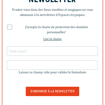
Évadez-vous dans des lieux insolites et magiques en vous
abonnant à la newsletter d’Espaces Atypiques.
J'accepte la charte de protection des données
personnelles
*
Lire la charte
LAISSEZ
CE
Laissez ce champ vide pour valider le formulaire
CHAMP
VIDE
POUR
VALIDER
LE
FORMULAIRE