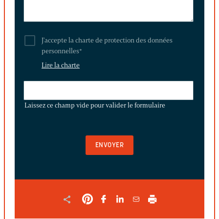
J'accepte la charte de protection des données
personnelles
*
Lire la charte
LAISSEZ
CE
Laissez ce champ vide pour valider le formulaire
CHAMP
VIDE
POUR
VALIDER
LE
FORMULAIRE