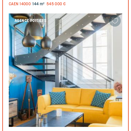
CAEN
14000
144 m²
545 000 €
AGENCE POITIERS