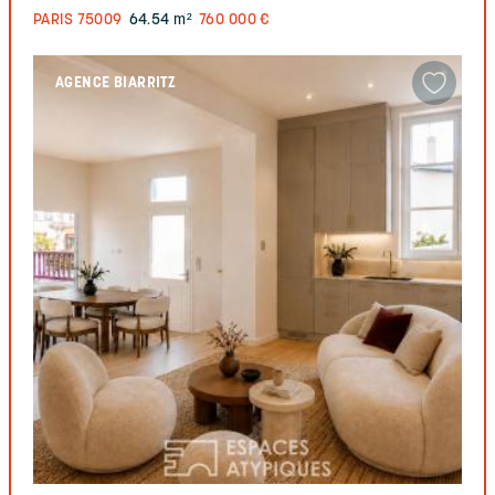
PARIS
75009
64.54 m²
760 000 €
AGENCE BIARRITZ