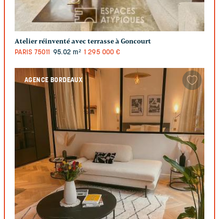
Atelier réinventé avec terrasse à Goncourt
PARIS
75011
95.02 m²
1 295 000 €
AGENCE BORDEAUX