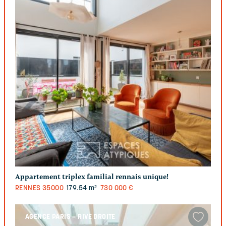
Appartement triplex familial rennais unique!
RENNES
35000
179.54 m²
730 000 €
AGENCE PARIS – RIVE DROITE