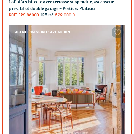
Loft d’architecte avec terrasse suspendue, ascenseur
privatif et double garage – Poitiers Plateau
POITIERS
86000
125 m²
529 000 €
AGENCE BASSIN D’ARCACHON