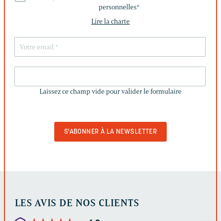
personnelles
*
Lire la charte
LAISSEZ
CE
Laissez ce champ vide pour valider le formulaire
CHAMP
VIDE
POUR
VALIDER
LE
FORMULAIRE
LES AVIS DE NOS CLIENTS