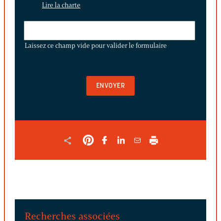
Lire la charte
LAISSEZ
CE
Laissez ce champ vide pour valider le formulaire
CHAMP
VIDE
POUR
VALIDER
LE
FORMULAIRE
Recherches associées