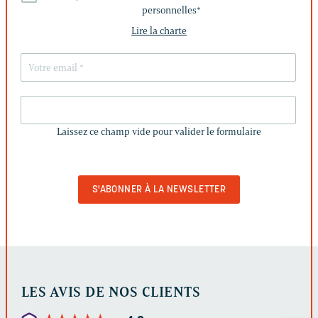
personnelles
*
Lire la charte
LAISSEZ
CE
Laissez ce champ vide pour valider le formulaire
CHAMP
VIDE
POUR
VALIDER
LE
FORMULAIRE
LES AVIS DE NOS CLIENTS