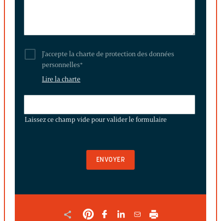
J'accepte la charte de protection des données
personnelles
*
Lire la charte
LAISSEZ
CE
Laissez ce champ vide pour valider le formulaire
CHAMP
VIDE
POUR
VALIDER
LE
FORMULAIRE