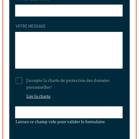
VOTRE MESSAGE
J'accepte la charte de protection des données
personnelles
*
Lire la charte
LAISSEZ
CE
Laissez ce champ vide pour valider le formulaire
CHAMP
VIDE
POUR