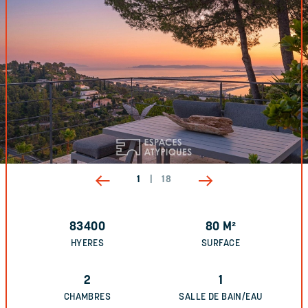
1
|
18
83400
80
M²
HYERES
SURFACE
2
1
CHAMBRES
SALLE DE BAIN/EAU