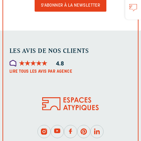
VALIDER
LE
FORMULAIRE
LES AVIS DE NOS CLIENTS
★
★
★
★
★
★
★
★
★
★
4.8
LIRE TOUS LES AVIS PAR AGENCE