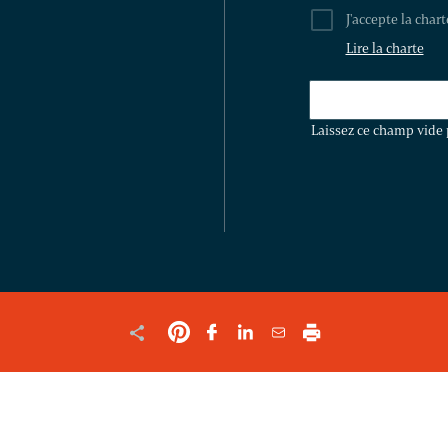
J'accepte la char
Lire la charte
LAISSEZ
CE
Laissez ce champ vide 
CHAMP
VIDE
POUR
VALIDER
LE
FORMULAIRE