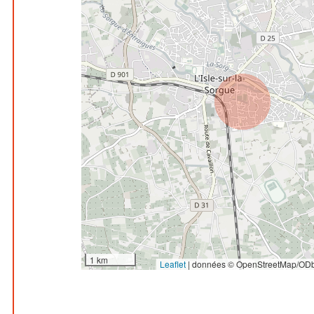
1 km
Leaflet
|
données © OpenStreetMap/ODb