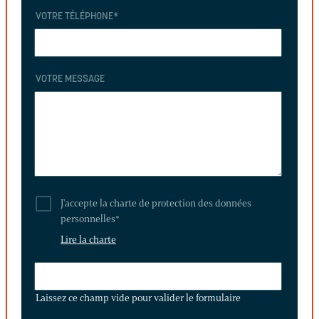
VOTRE TÉLÉPHONE
*
VOTRE MESSAGE
J'accepte la charte de protection des données
personnelles
*
Lire la charte
LAISSEZ
CE
Laissez ce champ vide pour valider le formulaire
CHAMP
VIDE