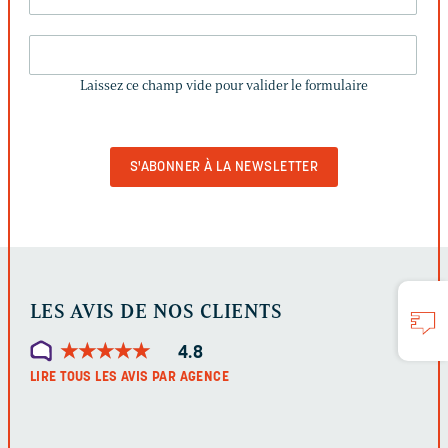
LAISSEZ
CE
Laissez ce champ vide pour valider le formulaire
CHAMP
VIDE
POUR
VALIDER
LE
FORMULAIRE
LES AVIS DE NOS CLIENTS
★
★
★
★
★
★
★
★
★
★
4.8
LIRE TOUS LES AVIS PAR AGENCE