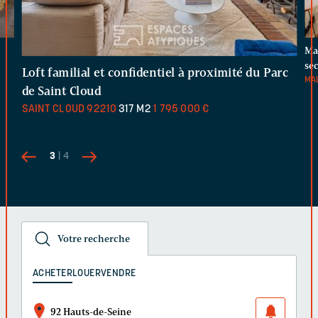
Mai
sec
Loft familial et confidentiel à proximité du Parc
MA
de Saint Cloud
SAINT CLOUD
92210
317 M2
1 795 000 €
3
| 4
Votre recherche
ACHETER
LOUER
VENDRE
92 Hauts-de-Seine