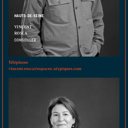
HAUTS-DE-SEINE
VINCENT
ROSCA
CONSEILLER
Téléphone
vincent.rosca@espaces-atypiques.com