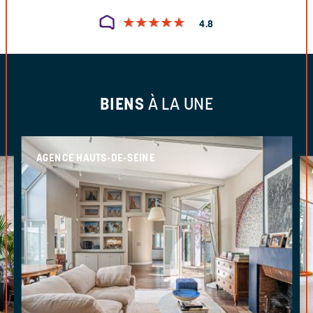
★
★
★
★
★
★
★
★
★
★
4.8
BIENS
À LA UNE
AGENCE HAUTS-DE-SEINE