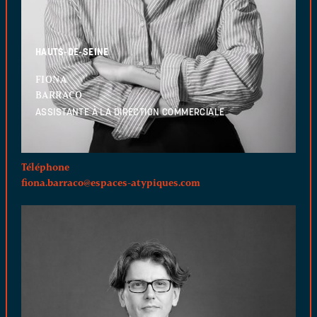
HAUTS-DE-SEINE
FIONA
BARRACO
ASSISTANTE À LA DIRECTION COMMERCIALE
Téléphone
fiona.barraco@espaces-atypiques.com