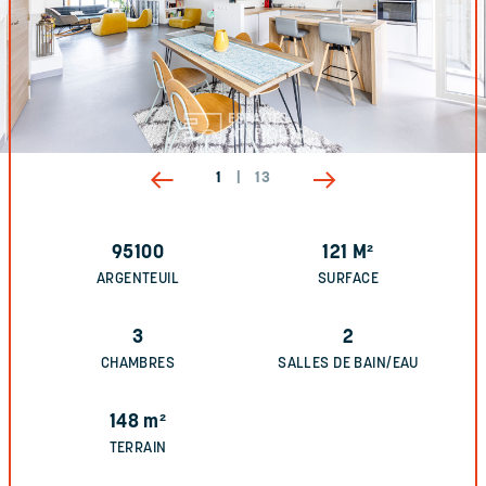
1
|
13
95100
121
M²
ARGENTEUIL
SURFACE
3
2
CHAMBRES
SALLES DE BAIN/EAU
148
m²
TERRAIN