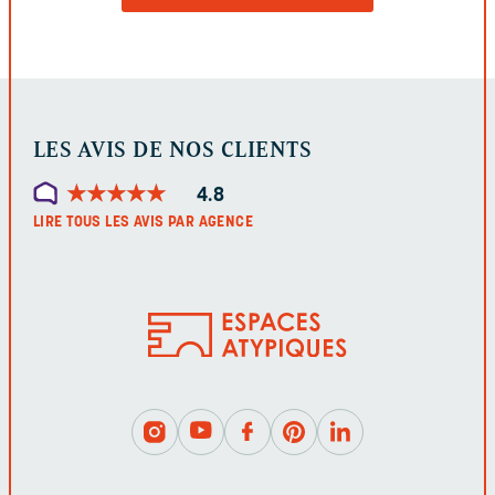
LE
FORMULAIRE
LES AVIS DE NOS CLIENTS
★
★
★
★
★
★
★
★
★
★
4.8
LIRE TOUS LES AVIS PAR AGENCE