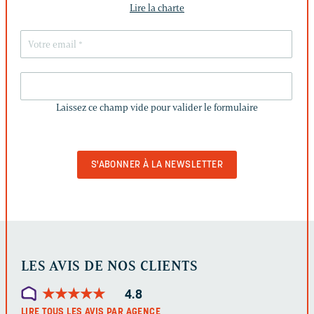
Lire la charte
LAISSEZ
CE
Laissez ce champ vide pour valider le formulaire
CHAMP
VIDE
POUR
VALIDER
LE
FORMULAIRE
LES AVIS DE NOS CLIENTS
★
★
★
★
★
★
★
★
★
★
4.8
LIRE TOUS LES AVIS PAR AGENCE