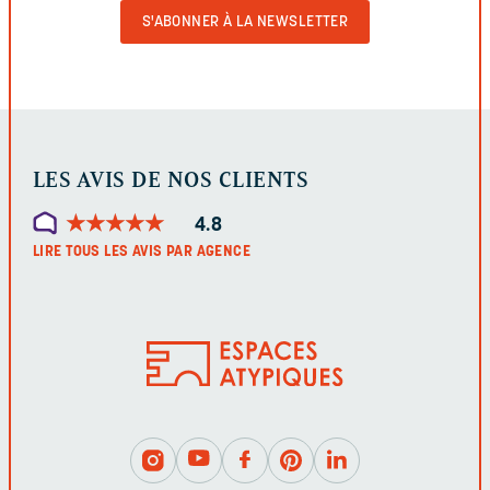
VALIDER
LE
FORMULAIRE
LES AVIS DE NOS CLIENTS
★
★
★
★
★
★
★
★
★
★
4.8
LIRE TOUS LES AVIS PAR AGENCE