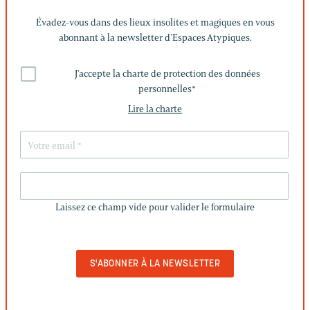
Évadez-vous dans des lieux insolites et magiques en vous
abonnant à la newsletter d’Espaces Atypiques.
J'accepte la charte de protection des données
personnelles
*
Lire la charte
LAISSEZ
CE
Laissez ce champ vide pour valider le formulaire
CHAMP
VIDE
POUR
VALIDER
LE
FORMULAIRE