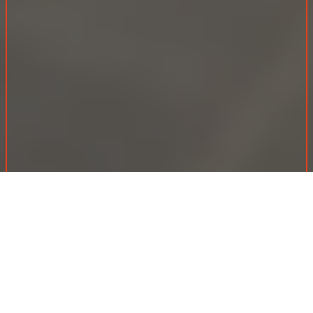
Témoignage ⎯⎯⎯⎯⎯⎯⎯⎯⎯⎯⎯⎯⎯⎯⎯⎯⎯⎯⎯⎯⎯⎯⎯⎯⎯⎯⎯⎯
Estelle Delhaye, directrice de
l’agence
Espaces Atypiques Lille
Estelle revient sur son parcours, sa vision du management et les