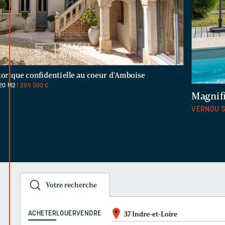
torique confidentielle au coeur d’Amboise
20 M2
1 289 000 €
Magnifi
VERNOU 
Votre recherche
ACHETER
LOUER
VENDRE
37 Indre-et-Loire