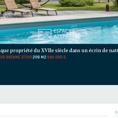
que propriété du XVIIe siècle dans un écrin de nat
SUR BRENNE
37210
298 M2
886 000 €
B