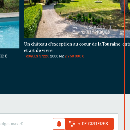
Un château d’exception au coeur de la Touraine, en
et art de vivre
ure
TROGUES
37220
2000 M2
2 950 000 €
udget max.
€
+ DE CRITÈRES