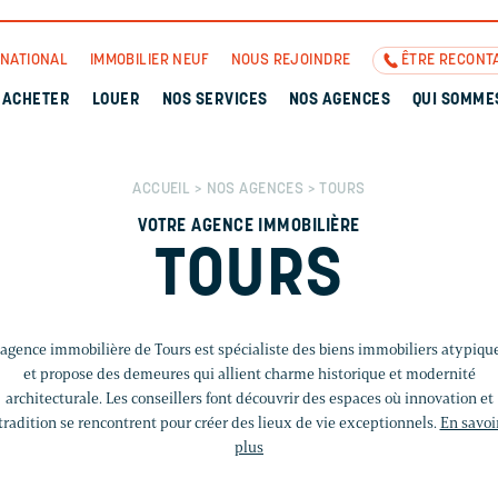
RNATIONAL
IMMOBILIER NEUF
NOUS REJOINDRE
ÊTRE RECONT
ACHETER
LOUER
NOS SERVICES
NOS AGENCES
QUI SOMME
ACCUEIL
>
NOS AGENCES
> TOURS
VOTRE AGENCE IMMOBILIÈRE
TOURS
’agence immobilière de Tours est spécialiste des biens immobiliers atypiqu
et propose des demeures qui allient charme historique et modernité
architecturale. Les conseillers font découvrir des espaces où innovation et
tradition se rencontrent pour créer des lieux de vie exceptionnels.
En savoi
plus