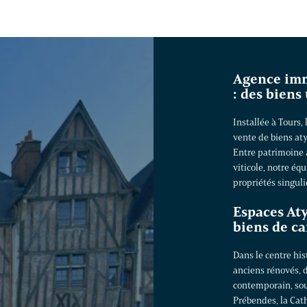
Agence imm
: des biens
Installée à Tours,
vente de biens at
Entre patrimoine 
viticole, notre éq
propriétés singuli
Espaces Aty
biens de ca
Dans le centre hi
anciens rénovés, 
contemporain, sou
Prébendes, la Cath