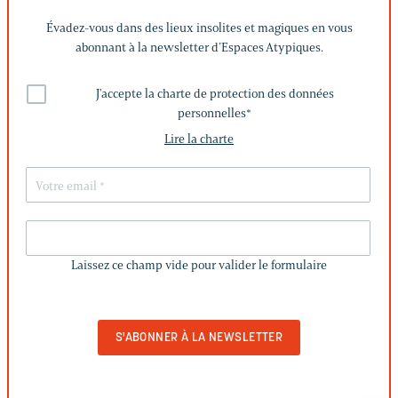
Évadez-vous dans des lieux insolites et magiques en vous
abonnant à la newsletter d’Espaces Atypiques.
J'accepte la charte de protection des données
personnelles
*
Lire la charte
LAISSEZ
CE
Laissez ce champ vide pour valider le formulaire
CHAMP
VIDE
POUR
VALIDER
LE
FORMULAIRE