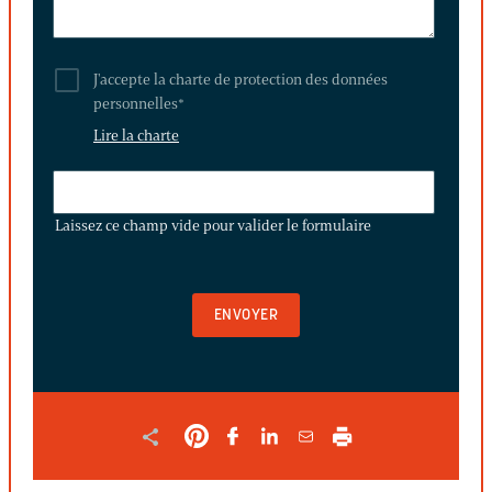
J'accepte la charte de protection des données
personnelles
*
Lire la charte
LAISSEZ
CE
Laissez ce champ vide pour valider le formulaire
CHAMP
VIDE
POUR
VALIDER
LE
FORMULAIRE