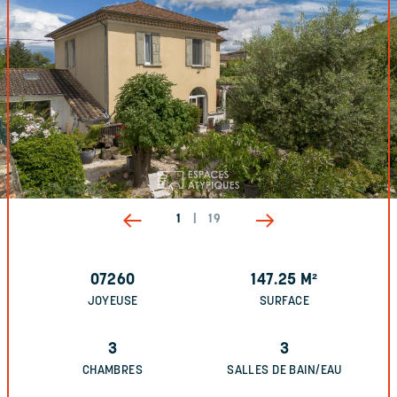
1
|
19
07260
147.25
M²
JOYEUSE
SURFACE
3
3
CHAMBRES
SALLES DE BAIN/EAU