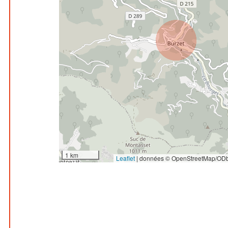
1 km
Leaflet
|
données © OpenStreetMap/ODb