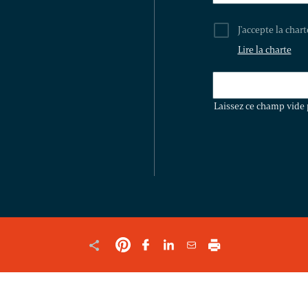
J'accepte la char
Lire la charte
LAISSEZ
CE
Laissez ce champ vide 
CHAMP
VIDE
POUR
VALIDER
LE
FORMULAIRE