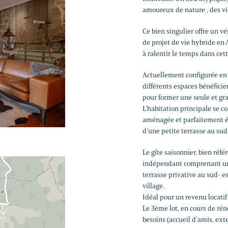
amoureux de nature , des vie
Ce bien singulier offre un vé
de projet de vie hybride en
à ralentir le temps dans cet
Actuellement configurée en 3 
différents espaces bénéficie
pour former une seule et gr
L’habitation principale se 
aménagée et parfaitement équ
d’une petite terrasse au sud
Le gîte saisonnier, bien réfé
indépendant comprenant un s
terrasse privative au sud- es
village.
Idéal pour un revenu locatif
Le 3ème lot, en cours de ré
besoins (accueil d’amis, exte