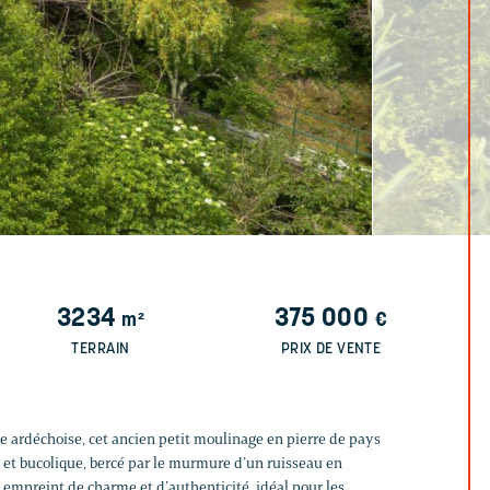
3234
375 000
m²
€
TERRAIN
PRIX DE VENTE
e ardéchoise, cet ancien petit moulinage en pierre de pays
l et bucolique, bercé par le murmure d’un ruisseau en
 empreint de charme et d’authenticité, idéal pour les