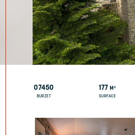
07450
177
M²
BURZET
SURFACE