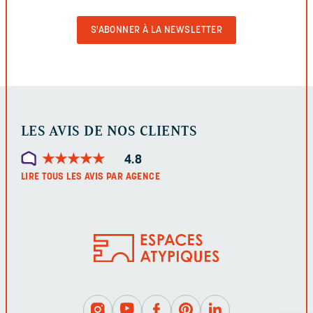
POUR
VALIDER
LE
FORMULAIRE
LES AVIS DE NOS CLIENTS
★
★
★
★
★
★
★
★
★
★
4.8
LIRE TOUS LES AVIS PAR AGENCE