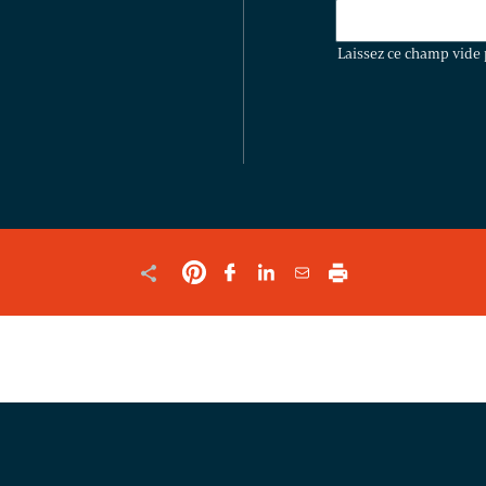
LAISSEZ
CE
Laissez ce champ vide 
CHAMP
VIDE
POUR
VALIDER
LE
FORMULAIRE