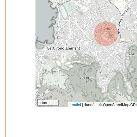
1 km
Leaflet
|
données © OpenStreetMap/ODb