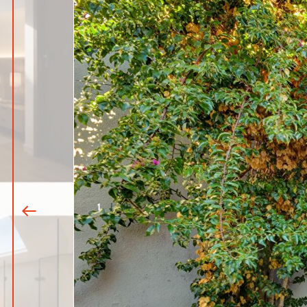
1
|
19