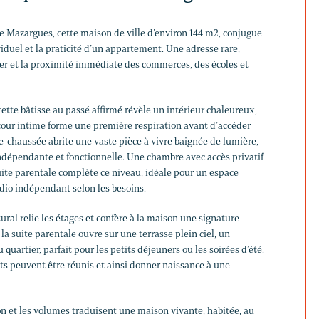
de Mazargues, cette maison de ville d’environ 144 m2, conjugue
iduel et la praticité d’un appartement. Une adresse rare,
tier et la proximité immédiate des commerces, des écoles et
 cette bâtisse au passé affirmé révèle un intérieur chaleureux,
 cour intime forme une première respiration avant d’accéder
e-chaussée abrite une vaste pièce à vivre baignée de lumière,
ndépendante et fonctionnelle. Une chambre avec accès privatif
uite parentale complète ce niveau, idéale pour un espace
udio indépendant selon les besoins.
ural relie les étages et confère à la maison une signature
 la suite parentale ouvre sur une terrasse plein ciel, un
quartier, parfait pour les petits déjeuners ou les soirées d’été.
ts peuvent être réunis et ainsi donner naissance à une
on et les volumes traduisent une maison vivante, habitée, au