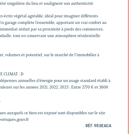
tité singulière du lieu et soulignent son authenticité.
e un écrin végétal agréable, idéal pour imaginer différents
 garage complète l’ensemble, apportant un vrai confort au
 immédiat séduit par sa proximité à pieds des commerces,
balle, tout en conservant une atmosphère résidentielle
t, volumes et potentiel, sur le marché de l’immobilier à
E CLIMAT : D
épenses annuelles d’énergie pour un usage standard établi à
 indexés sur les années 2021, 2022, 2023 : Entre 2770 € et 3800
.
ques auxquels ce bien est exposé sont disponibles sur le site
orisques.gouv.fr
RÉF. 953EACA