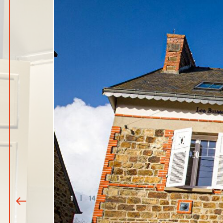
1
|
14