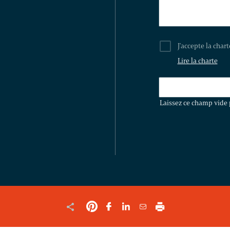
J'accepte la char
Lire la charte
LAISSEZ
CE
Laissez ce champ vide 
CHAMP
VIDE
POUR
VALIDER
LE
FORMULAIRE