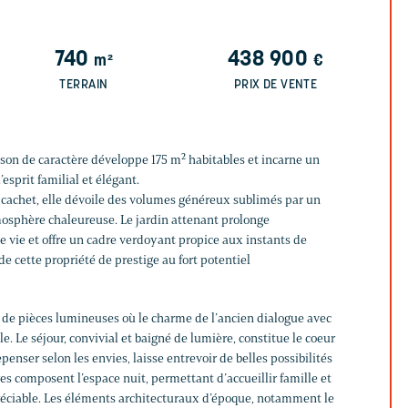
740
438 900
m²
€
TERRAIN
PRIX DE VENTE
ison de caractère développe 175 m² habitables et incarne un
esprit familial et élégant.
e cachet, elle dévoile des volumes généreux sublimés par un
mosphère chaleureuse. Le jardin attenant prolonge
e vie et offre un cadre verdoyant propice aux instants de
 de cette propriété de prestige au fort potentiel
r de pièces lumineuses où le charme de l’ancien dialogue avec
e. Le séjour, convivial et baigné de lumière, constitue le coeur
epenser selon les envies, laisse entrevoir de belles possibilités
s composent l’espace nuit, permettant d’accueillir famille et
réciable. Les éléments architecturaux d’époque, notamment le