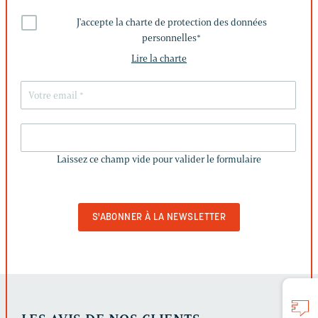
J'accepte la charte de protection des données
personnelles
*
Lire la charte
LAISSEZ
CE
Laissez ce champ vide pour valider le formulaire
CHAMP
VIDE
POUR
VALIDER
LE
FORMULAIRE