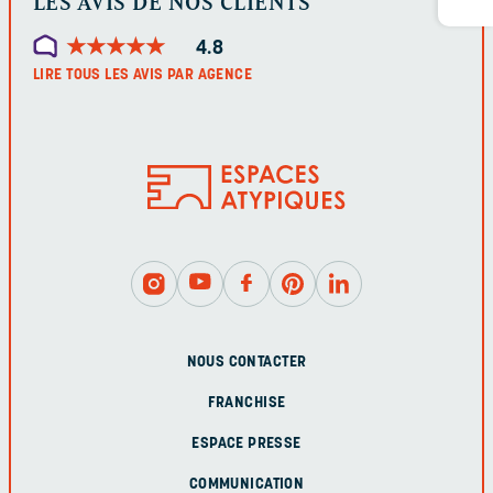
LES AVIS DE NOS CLIENTS
★
★
★
★
★
★
★
★
★
★
4.8
LIRE TOUS LES AVIS PAR AGENCE
NOUS CONTACTER
FRANCHISE
ESPACE PRESSE
COMMUNICATION