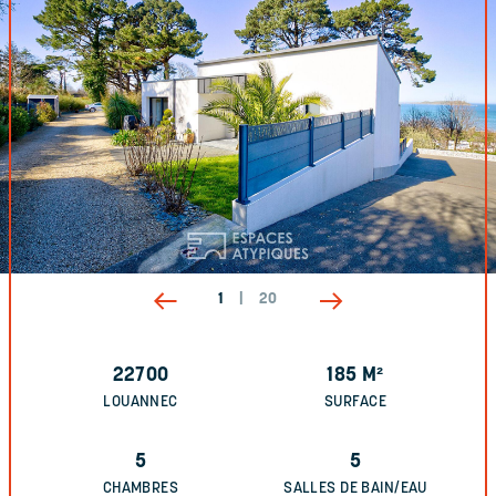
1
|
20
22700
185
M²
LOUANNEC
SURFACE
5
5
CHAMBRES
SALLES DE BAIN/EAU