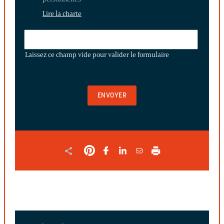
Lire la charte
LAISSEZ
CE
Laissez ce champ vide pour valider le formulaire
CHAMP
VIDE
POUR
VALIDER
LE
FORMULAIRE