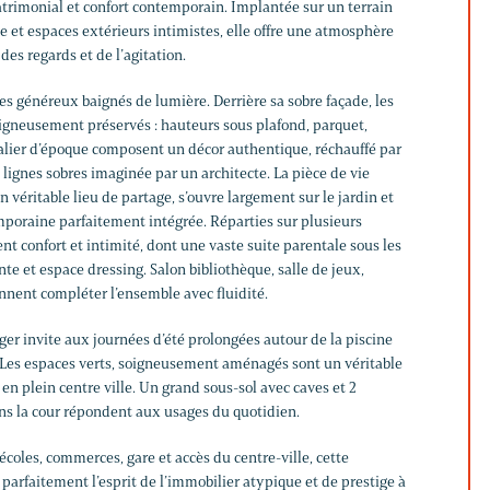
patrimonial et confort contemporain. Implantée sur un terrain
e et espaces extérieurs intimistes, elle offre une atmosphère
 des regards et de l’agitation.
es généreux baignés de lumière. Derrière sa sobre façade, les
igneusement préservés : hauteurs sous plafond, parquet,
lier d’époque composent un décor authentique, réchauffé par
lignes sobres imaginée par un architecte. La pièce de vie
véritable lieu de partage, s’ouvre largement sur le jardin et
mporaine parfaitement intégrée. Réparties sur plusieurs
nt confort et intimité, dont une vaste suite parentale sous les
te et espace dressing. Salon bibliothèque, salle de jeux,
nnent compléter l’ensemble avec fluidité.
ager invite aux journées d’été prolongées autour de la piscine
s. Les espaces verts, soigneusement aménagés sont un véritable
 en plein centre ville. Un grand sous-sol avec caves et 2
ns la cour répondent aux usages du quotidien.
coles, commerces, gare et accès du centre-ville, cette
 parfaitement l’esprit de l’immobilier atypique et de prestige à