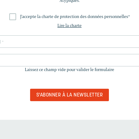
Atypiques.
J'accepte la charte de protection des données personnelles
*
Lire la charte
LAISSEZ
CE
Laissez ce champ vide pour valider le formulaire
CHAMP
VIDE
POUR
VALIDER
LE
FORMULAIRE