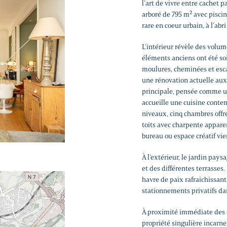
l’art de vivre entre cachet 
arboré de 795 m² avec piscin
rare en coeur urbain, à l’abri
L’intérieur révèle des volum
éléments anciens ont été so
moulures, cheminées et esca
une rénovation actuelle aux 
principale, pensée comme un 
accueille une cuisine conte
niveaux, cinq chambres offre
toits avec charpente apparen
bureau ou espace créatif vie
À l’extérieur, le jardin pays
et des différentes terrasse
havre de paix rafraichissant
stationnements privatifs da
À proximité immédiate des é
propriété singulière incarne