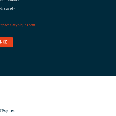
26000 Valence
di sur rdv
spaces-atypiques.com
ENCE
 d’Espaces