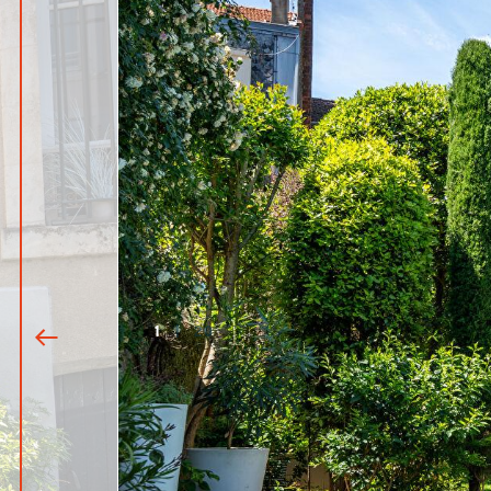
1
|
20