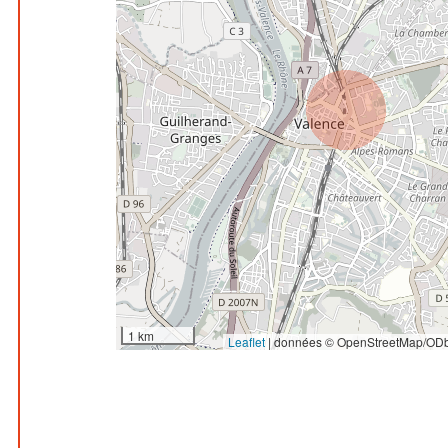
1 km
Leaflet
|
données © OpenStreetMap/ODb