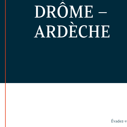
DRÔME –
ARDÈCHE
Évadez-vo