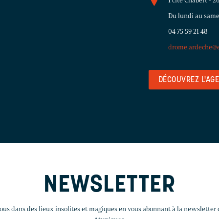
1 cité Chabert - 
Du lundi au same
04 75 59 21 48
drome.ardeche@e
DÉCOUVREZ L'AG
NEWSLETTER
us dans des lieux insolites et magiques en vous abonnant à la newsletter