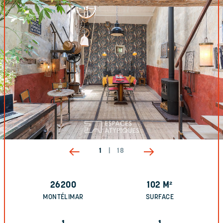
1
|
18
26200
102
M²
MONTÉLIMAR
SURFACE