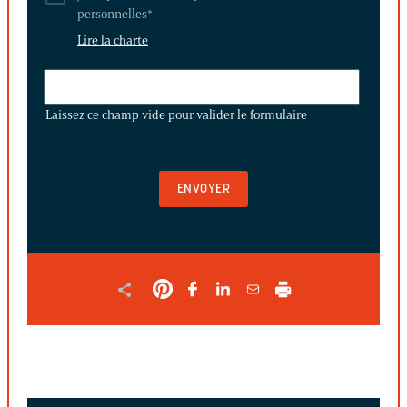
personnelles
*
Lire la charte
LAISSEZ
CE
Laissez ce champ vide pour valider le formulaire
CHAMP
VIDE
POUR
VALIDER
LE
FORMULAIRE