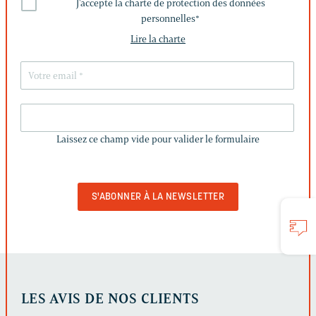
J'accepte la charte de protection des données
personnelles
*
Lire la charte
LAISSEZ
CE
Laissez ce champ vide pour valider le formulaire
CHAMP
VIDE
POUR
VALIDER
LE
FORMULAIRE
LES AVIS DE NOS CLIENTS