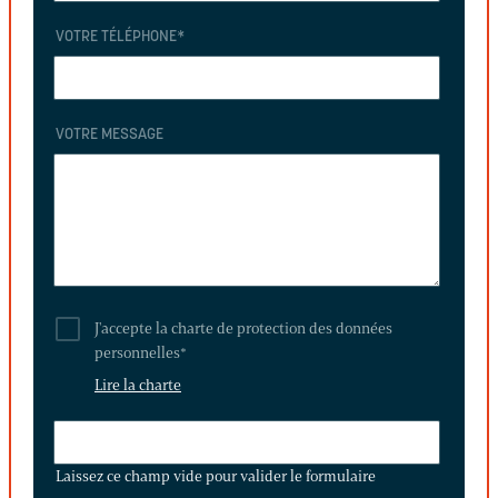
VOTRE TÉLÉPHONE
*
VOTRE MESSAGE
J'accepte la charte de protection des données
personnelles
*
Lire la charte
LAISSEZ
CE
Laissez ce champ vide pour valider le formulaire
CHAMP