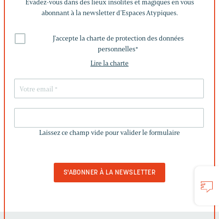
Évadez-vous dans des lieux insolites et magiques en vous
abonnant à la newsletter d’Espaces Atypiques.
J'accepte la charte de protection des données
personnelles
*
Lire la charte
LAISSEZ
CE
Laissez ce champ vide pour valider le formulaire
CHAMP
VIDE
POUR
VALIDER
LE
FORMULAIRE