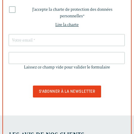
J'accepte la charte de protection des données
personnelles
*
Lire la charte
LAISSEZ
CE
Laissez ce champ vide pour valider le formulaire
CHAMP
VIDE
POUR
VALIDER
LE
FORMULAIRE