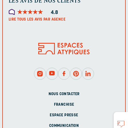
LES AVIS DE NOS CLIENTS
★
★
★
★
★
★
★
★
★
★
4.8
LIRE TOUS LES AVIS PAR AGENCE
NOUS CONTACTER
FRANCHISE
ESPACE PRESSE
COMMUNICATION