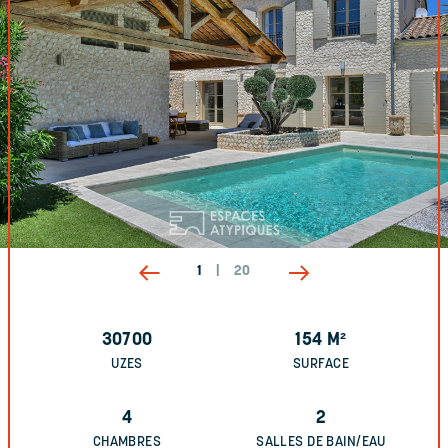
1
|
20
30700
154
M²
UZES
SURFACE
4
2
CHAMBRES
SALLES DE BAIN/EAU