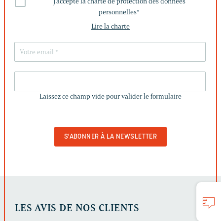
J'accepte la charte de protection des données
personnelles
*
Lire la charte
LAISSEZ
CE
Laissez ce champ vide pour valider le formulaire
CHAMP
VIDE
POUR
VALIDER
LE
FORMULAIRE
LES AVIS DE NOS CLIENTS