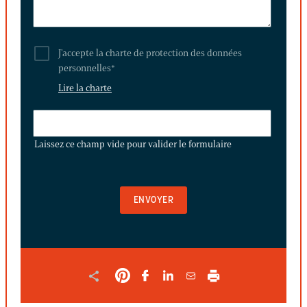
J'accepte la charte de protection des données
personnelles
*
Lire la charte
LAISSEZ
CE
Laissez ce champ vide pour valider le formulaire
CHAMP
VIDE
POUR
VALIDER
LE
FORMULAIRE