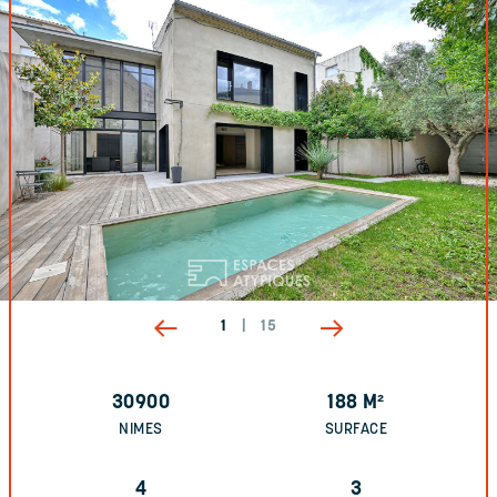
1
|
15
30900
188
M²
NIMES
SURFACE
4
3