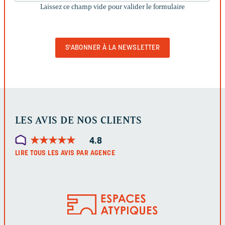
Laissez ce champ vide pour valider le formulaire
CHAMP
VIDE
POUR
VALIDER
LE
FORMULAIRE
LES AVIS DE NOS CLIENTS
★
★
★
★
★
★
★
★
★
★
4.8
LIRE TOUS LES AVIS PAR AGENCE