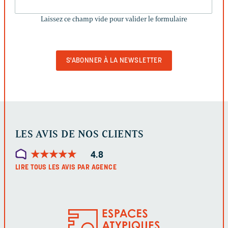
CE
Laissez ce champ vide pour valider le formulaire
CHAMP
VIDE
POUR
VALIDER
LE
FORMULAIRE
LES AVIS DE NOS CLIENTS
★
★
★
★
★
★
★
★
★
★
4.8
LIRE TOUS LES AVIS PAR AGENCE