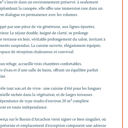
 m² s’inscrit dans un environnement préservé, à seulement
urplombant la canopée, elle offre une immersion rare dans un
ière dialogue en permanence avec les volumes.
happé par une pièce de vie généreuse, aux lignes épurées,
rieur. Le séjour double, baigné de clarté, se prolonge
 terrasse en bois, véritable prolongement du salon, invitant à
ments suspendus. La cuisine ouverte, élégamment équipée,
 espace de réception chaleureux et convivial.
n refuge, accueille trois chambres confortables,
d’eau et d’une salle de bains, offrant un équilibre parfait
ité.
évèle tout son art de vivre : une cuisine d’été pour les longues
tielle nichée dans la végétation, et de larges terrasses
dépendance de type studio d’environ 20 m² complète
evoir en toute indépendance.
perçu sur le Bassin d’Arcachon vient signer ce bien singulier, où
iprésente et emplacement d’exception composent une adresse