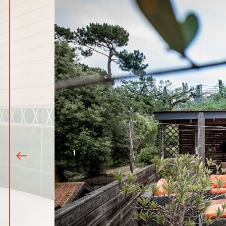
1
|
9