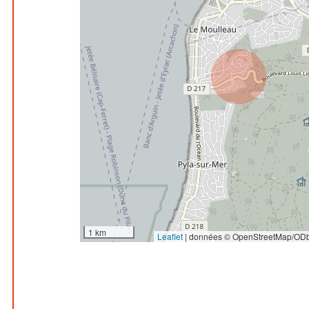
1 km
Leaflet
|
données © OpenStreetMap/ODb