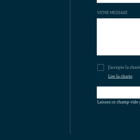
VOTRE MESSAGE
J'accepte la char
Lire la charte
LAISSEZ
CE
Laissez ce champ vide 
CHAMP
VIDE
POUR
VALIDER
LE
FORMULAIRE