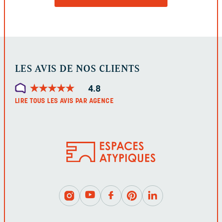
LE
FORMULAIRE
LES AVIS DE NOS CLIENTS
★
★
★
★
★
★
★
★
★
★
4.8
LIRE TOUS LES AVIS PAR AGENCE