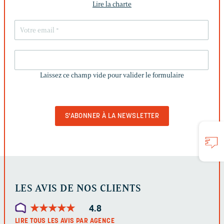
Lire la charte
LAISSEZ
CE
Laissez ce champ vide pour valider le formulaire
CHAMP
VIDE
POUR
VALIDER
LE
FORMULAIRE
LES AVIS DE NOS CLIENTS
★
★
★
★
★
★
★
★
★
★
4.8
LIRE TOUS LES AVIS PAR AGENCE