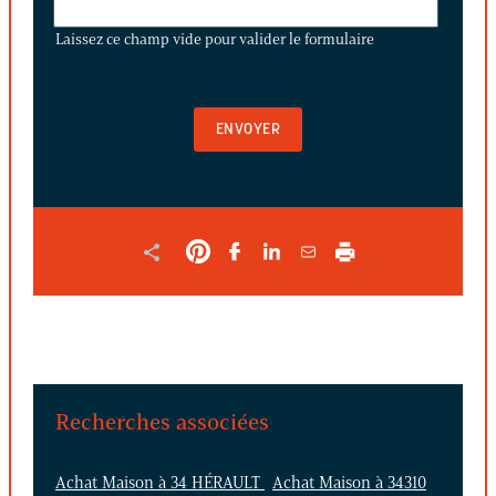
CE
Laissez ce champ vide pour valider le formulaire
CHAMP
VIDE
POUR
VALIDER
LE
FORMULAIRE
Recherches associées
Achat Maison à 34 HÉRAULT
Achat Maison à 34310