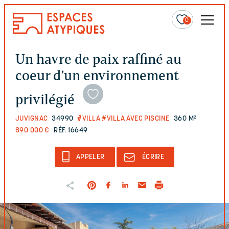
0
Un havre de paix raffiné au
coeur d’un environnement
privilégié
JUVIGNAC
34990
#VILLA
#VILLA AVEC PISCINE
360 M²
890 000 €
RÉF. 16649
APPELER
ÉCRIRE