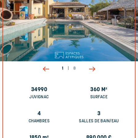
1
|
8
34990
360
M²
JUVIGNAC
SURFACE
4
3
CHAMBRES
SALLES DE BAIN/EAU
1850
m²
890 000
€