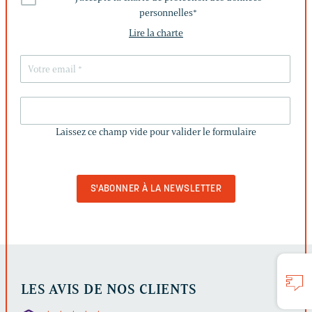
personnelles
*
Lire la charte
LAISSEZ
CE
Laissez ce champ vide pour valider le formulaire
CHAMP
VIDE
POUR
VALIDER
LE
FORMULAIRE
LES AVIS DE NOS CLIENTS