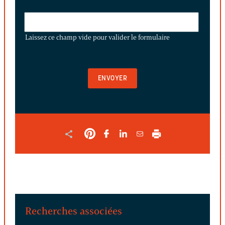
LAISSEZ
CE
Laissez ce champ vide pour valider le formulaire
CHAMP
VIDE
POUR
VALIDER
LE
FORMULAIRE
Recherches associées