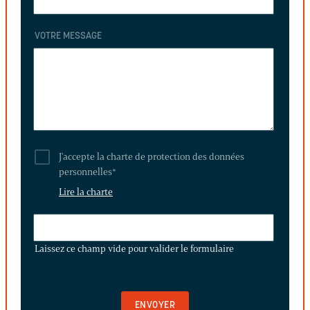
VOTRE MESSAGE
J'accepte la charte de protection des données
personnelles
*
Lire la charte
LAISSEZ
CE
Laissez ce champ vide pour valider le formulaire
CHAMP
VIDE
POUR
VALIDER