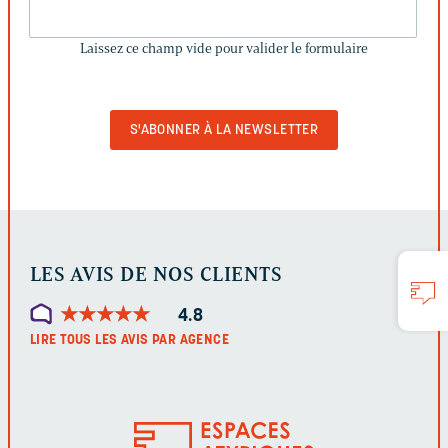
LAISSEZ
CE
Laissez ce champ vide pour valider le formulaire
CHAMP
VIDE
POUR
VALIDER
LE
FORMULAIRE
LES AVIS DE NOS CLIENTS
★
★
★
★
★
★
★
★
★
★
4.8
LIRE TOUS LES AVIS PAR AGENCE