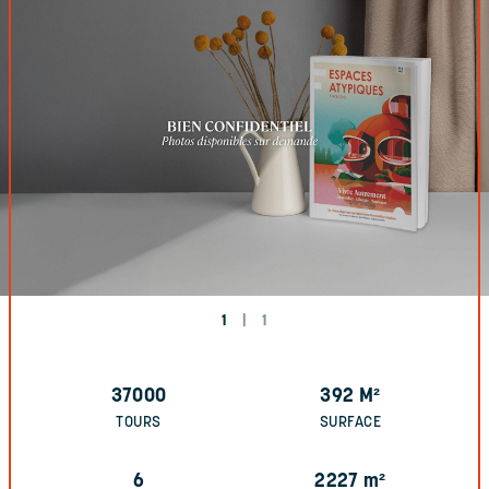
1
|
1
37000
392
M²
TOURS
SURFACE
6
2227
m²