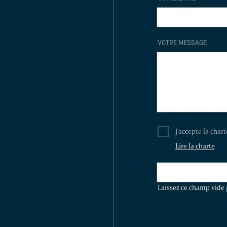
VOTRE MESSAGE
J'accepte la char
Lire la charte
LAISSEZ
CE
Laissez ce champ vide 
CHAMP
VIDE
POUR
VALIDER