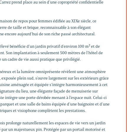
 Carrez prend place au sein d’une copropriété confidentielle
maison de repos pour femmes édifiée au XIXe siècle, ce
re de taille et brique, reconnaissable à son élégant
e encore aujourd’hui de son riche passé architectural.
élevé bénéficie d’un jardin privatif d’environ 100 m² et de
nt. Son implantation à seulement 500 mètres de l’hôtel de
e un cadre de vie aussi pratique que privilégié.
énéreux et la lumière omniprésente révèlent une atmosphère
, exposée plein sud, s’ouvre largement sur les extérieurs grâce
cuisine aménagée et équipée s’intègre harmonieusement à cet
signature du lieu, une élégante façade de menuiserie sur
e intègre une porte dérobée menant à l’espace nuit. Celui-ci
 parquet et une salle de bains équipée d’une baignoire et d’une
triques et visiophone complètent les prestations.
 bois prolonge naturellement les espaces de vie vers un jardin
é par un majestueux pin. Protégée par un portail motorisé et