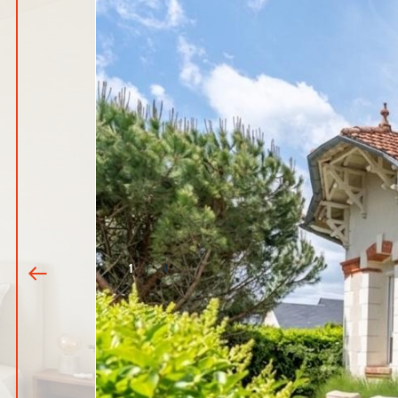
1
|
4