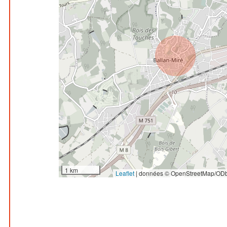
1 km
Leaflet
|
données © OpenStreetMap/ODb