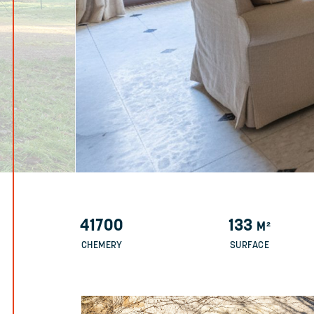
41700
133
M²
CHEMERY
SURFACE