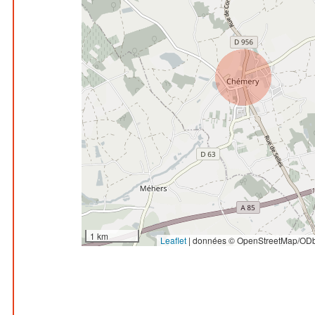
1 km
Leaflet
|
données © OpenStreetMap/ODb