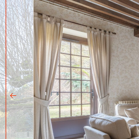
1
|
6