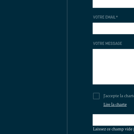
VOTRE EMAIL
*
VOTRE MESSAGE
J'accepte la char
Lire la charte
LAISSEZ
CE
Laissez ce champ vide 
CHAMP