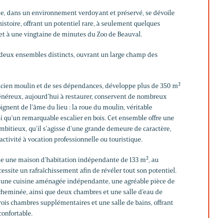
ble, dans un environnement verdoyant et préservé, se dévoile
istoire, offrant un potentiel rare, à seulement quelques
et à une vingtaine de minutes du Zoo de Beauval.
 deux ensembles distincts, ouvrant un large champ des
ancien moulin et de ses dépendances, développe plus de 350 m²
énéreux, aujourd’hui à restaurer, conservent de nombreux
gnent de l’âme du lieu : la roue du moulin, véritable
i qu’un remarquable escalier en bois. Cet ensemble offre une
mbitieux, qu’il s’agisse d’une grande demeure de caractère,
activité à vocation professionnelle ou touristique.
le une maison d’habitation indépendante de 133 m², au
ssite un rafraîchissement afin de révéler tout son potentiel.
 une cuisine aménagée indépendante, une agréable pièce de
heminée, ainsi que deux chambres et une salle d’eau de
trois chambres supplémentaires et une salle de bains, offrant
confortable.