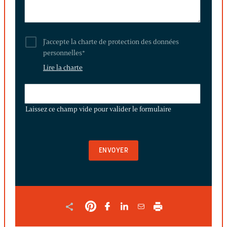
J'accepte la charte de protection des données
personnelles
*
Lire la charte
LAISSEZ
CE
Laissez ce champ vide pour valider le formulaire
CHAMP
VIDE
POUR
VALIDER
LE
FORMULAIRE