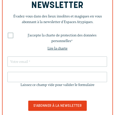
NEWSLETTER
Évadez-vous dans des lieux insolites et magiques en vous
abonnant à la newsletter d’Espaces Atypiques.
J'accepte la charte de protection des données
personnelles
*
Lire la charte
LAISSEZ
CE
Laissez ce champ vide pour valider le formulaire
CHAMP
VIDE
POUR
VALIDER
LE
FORMULAIRE