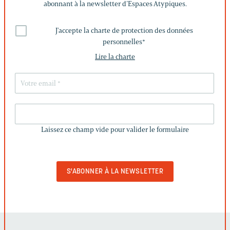
abonnant à la newsletter d’Espaces Atypiques.
J'accepte la charte de protection des données
personnelles
*
Lire la charte
LAISSEZ
CE
Laissez ce champ vide pour valider le formulaire
CHAMP
VIDE
POUR
VALIDER
LE
FORMULAIRE