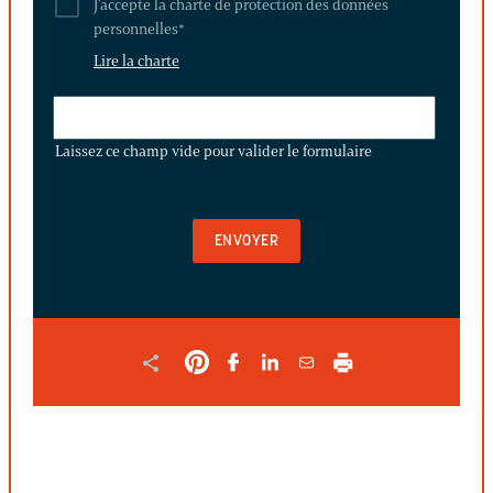
J'accepte la charte de protection des données
personnelles
*
Lire la charte
LAISSEZ
CE
Laissez ce champ vide pour valider le formulaire
CHAMP
VIDE
POUR
VALIDER
LE
FORMULAIRE