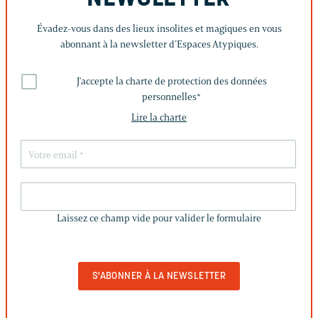
Évadez-vous dans des lieux insolites et magiques en vous
abonnant à la newsletter d’Espaces Atypiques.
J'accepte la charte de protection des données
personnelles
*
Lire la charte
LAISSEZ
CE
Laissez ce champ vide pour valider le formulaire
CHAMP
VIDE
POUR
VALIDER
LE
FORMULAIRE