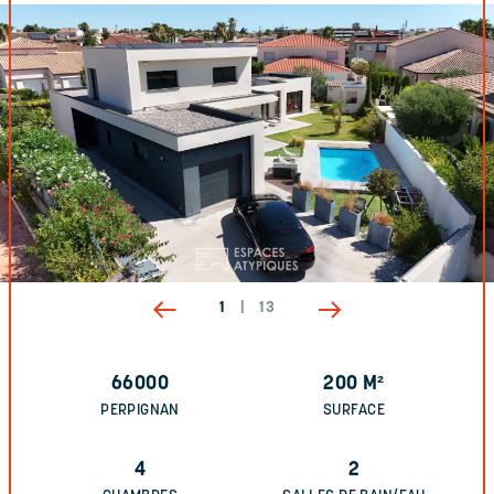
1
|
13
66000
200
M²
PERPIGNAN
SURFACE
4
2