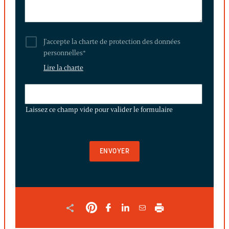
J'accepte la charte de protection des données
personnelles
*
Lire la charte
LAISSEZ
CE
Laissez ce champ vide pour valider le formulaire
CHAMP
VIDE
POUR
VALIDER
LE
FORMULAIRE