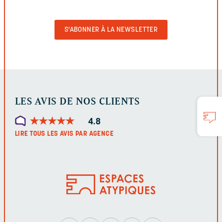
VIDE
POUR
VALIDER
LE
FORMULAIRE
LES AVIS DE NOS CLIENTS
★
★
★
★
★
★
★
★
★
★
4.8
LIRE TOUS LES AVIS PAR AGENCE