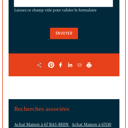
CE
Laissez ce champ vide pour valider le formulaire
CHAMP
VIDE
POUR
VALIDER
LE
FORMULAIRE
Recherches associées
Achat Maison à 67 BAS-RHIN
Achat Maison à 67130