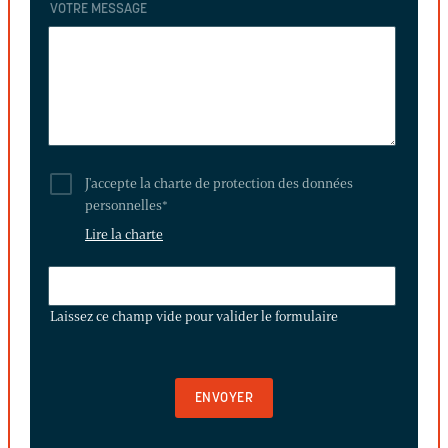
VOTRE MESSAGE
J'accepte la charte de protection des données
personnelles
*
Lire la charte
LAISSEZ
CE
Laissez ce champ vide pour valider le formulaire
CHAMP
VIDE
POUR
VALIDER
LE
FORMULAIRE