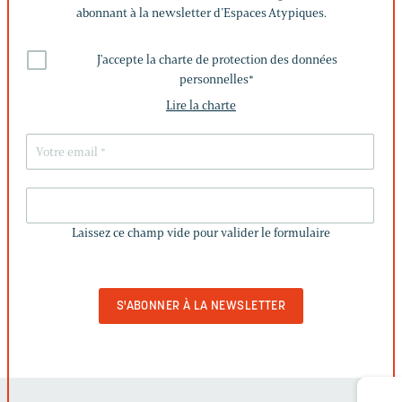
abonnant à la newsletter d’Espaces Atypiques.
J'accepte la charte de protection des données
personnelles
*
Lire la charte
LAISSEZ
CE
Laissez ce champ vide pour valider le formulaire
CHAMP
VIDE
POUR
VALIDER
LE
FORMULAIRE