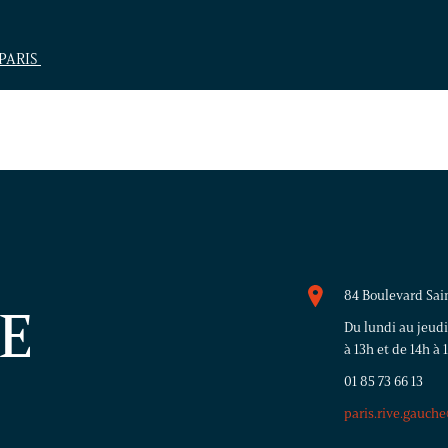
 PARIS
84 Boulevard Sai
VE
Du lundi au jeudi
à 13h et de 14h à 
01 85 73 66 13
paris.rive.gauch