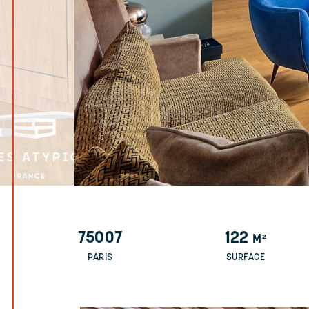
75007
122
M²
PARIS
SURFACE