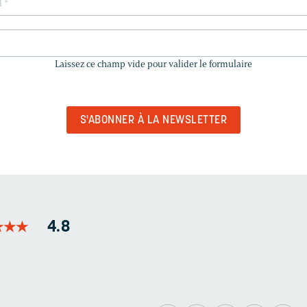
LAISSEZ
CE
Laissez ce champ vide pour valider le formulaire
CHAMP
VIDE
POUR
VALIDER
LE
FORMULAIRE
★
★
★
★
★
★
4.8