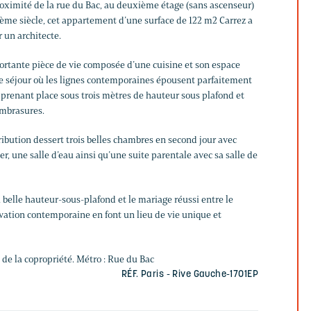
roximité de la rue du Bac, au deuxième étage (sans ascenseur)
me siècle, cet appartement d’une surface de 122 m2 Carrez a
 un architecte.
rtante pièce de vie composée d’une cuisine et son espace
e séjour où les lignes contemporaines épousent parfaitement
ut prenant place sous trois mètres de hauteur sous plafond et
embrasures.
tribution dessert trois belles chambres en second jour avec
er, une salle d’eau ainsi qu’une suite parentale avec sa salle de
la belle hauteur-sous-plafond et le mariage réussi entre le
ovation contemporaine en font un lieu de vie unique et
 de la copropriété. Métro : Rue du Bac
RÉF. Paris - Rive Gauche-1701EP