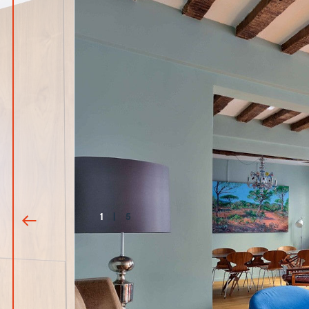
1
|
5