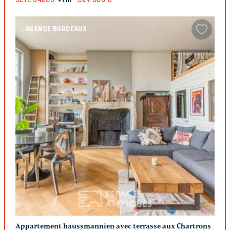
SETE
34200
91 m²
329 000 €
AGENCE BORDEAUX
Appartement haussmannien avec terrasse aux Chartrons