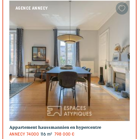
AGENCE ANNECY
Appartement haussmannien en hypercentre
ANNECY
74000
116 m²
798 000 €