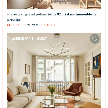
Plateau au grand potientiel de 92 m2 dans immeuble de
prestige
SETE
34200
91.99 m²
310 000 €
AGENCE PARIS – OUEST