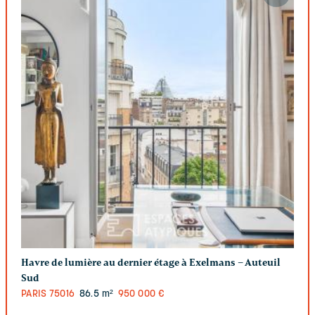
Havre de lumière au dernier étage à Exelmans – Auteuil
Sud
PARIS
75016
86.5 m²
950 000 €