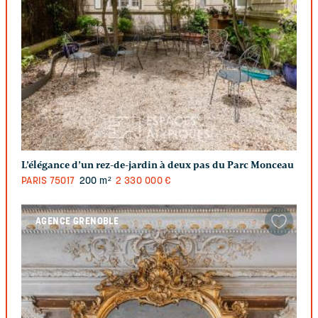
L’élégance d’un rez-de-jardin à deux pas du Parc Monceau
PARIS
75017
200 m²
2 330 000 €
AGENCE GRENOBLE