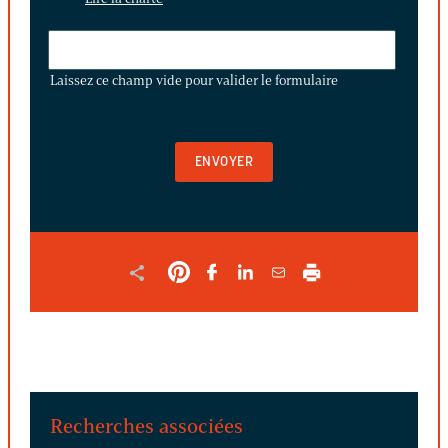
LAISSEZ
CE
Laissez ce champ vide pour valider le formulaire
CHAMP
VIDE
POUR
VALIDER
LE
FORMULAIRE
Recherches associées