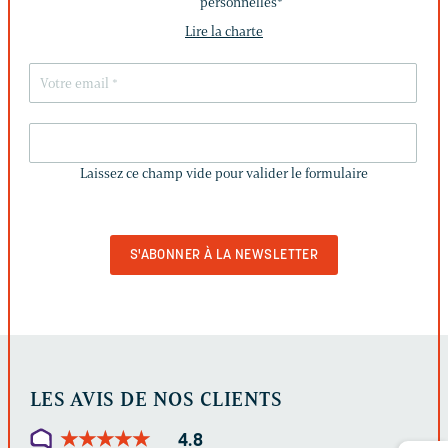
personnelles
*
Lire la charte
LAISSEZ
CE
Laissez ce champ vide pour valider le formulaire
CHAMP
VIDE
POUR
VALIDER
LE
FORMULAIRE
LES AVIS DE NOS CLIENTS
★
★
★
★
★
★
★
★
★
★
4.8