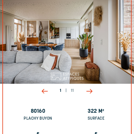
1
|
11
80160
322
M²
PLACHY BUYON
SURFACE