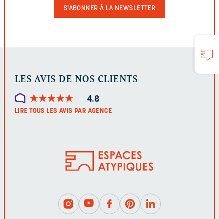
VALIDER
LE
FORMULAIRE
LES AVIS DE NOS CLIENTS
★
★
★
★
★
★
★
★
★
★
4.8
LIRE TOUS LES AVIS PAR AGENCE