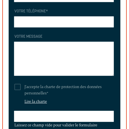
VOTRE TÉLÉPHONE
*
VOTRE MESSAGE
J'accepte la charte de protection des données
personnelles
*
Lire la charte
LAISSEZ
CE
Laissez ce champ vide pour valider le formulaire
CHAMP