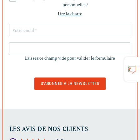
personnelles
*
Lire la charte
LAISSEZ
CE
Laissez ce champ vide pour valider le formulaire
CHAMP
VIDE
POUR
VALIDER
LE
FORMULAIRE
LES AVIS DE NOS CLIENTS