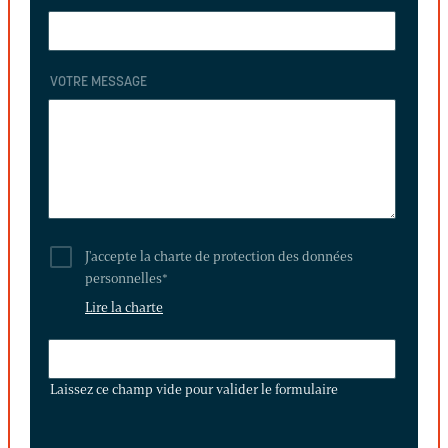
VOTRE MESSAGE
J'accepte la charte de protection des données
personnelles
*
Lire la charte
LAISSEZ
CE
Laissez ce champ vide pour valider le formulaire
CHAMP
VIDE
POUR