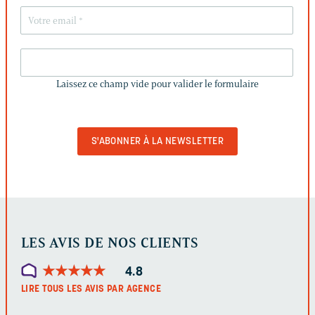
LAISSEZ
CE
Laissez ce champ vide pour valider le formulaire
CHAMP
VIDE
POUR
VALIDER
LE
FORMULAIRE
LES AVIS DE NOS CLIENTS
★
★
★
★
★
★
★
★
★
★
4.8
LIRE TOUS LES AVIS PAR AGENCE