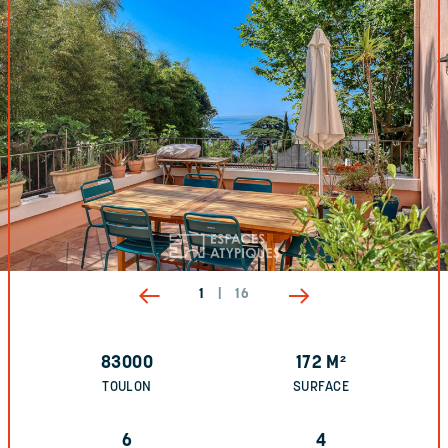
1
|
16
83000
172
M²
TOULON
SURFACE
6
4