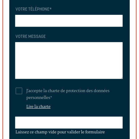
VOTRE TÉLÉPHONE
*
VOTRE MESSAGE
J'accepte la charte de protection des données
personnelles
*
Lire la charte
LAISSEZ
CE
Laissez ce champ vide pour valider le formulaire
CHAMP