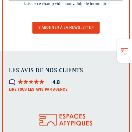
Laissez ce champ vide pour valider le formulaire
CHAMP
VIDE
POUR
VALIDER
LE
FORMULAIRE
LES AVIS DE NOS CLIENTS
★
★
★
★
★
★
★
★
★
★
4.8
LIRE TOUS LES AVIS PAR AGENCE