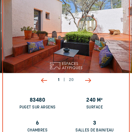
1
|
20
83480
240
M²
PUGET SUR ARGENS
SURFACE
6
3
CHAMBRES
SALLES DE BAIN/EAU