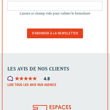
LAISSEZ
CE
Laissez ce champ vide pour valider le formulaire
CHAMP
VIDE
POUR
VALIDER
LE
FORMULAIRE
LES AVIS DE NOS CLIENTS
★
★
★
★
★
★
★
★
★
★
4.8
LIRE TOUS LES AVIS PAR AGENCE