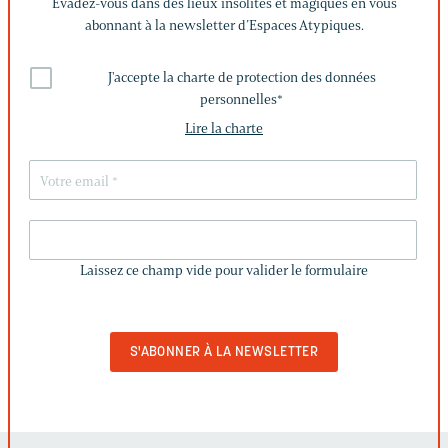
Évadez-vous dans des lieux insolites et magiques en vous
abonnant à la newsletter d’Espaces Atypiques.
J'accepte la charte de protection des données
personnelles
*
Lire la charte
LAISSEZ
CE
Laissez ce champ vide pour valider le formulaire
CHAMP
VIDE
POUR
VALIDER
LE
FORMULAIRE