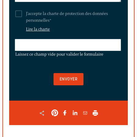
J'accepte la charte de protection des données
personnelles
*
Lire la charte
LAISSEZ
CE
Laissez ce champ vide pour valider le formulaire
CHAMP
VIDE
POUR
VALIDER
LE
FORMULAIRE