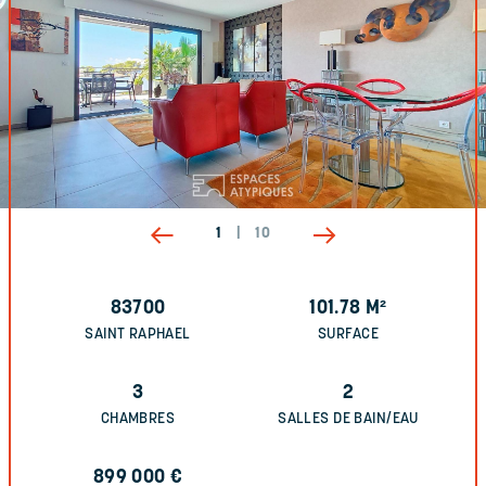
1
|
10
83700
101.78
M²
SAINT RAPHAEL
SURFACE
3
2
CHAMBRES
SALLES DE BAIN/EAU
899 000
€