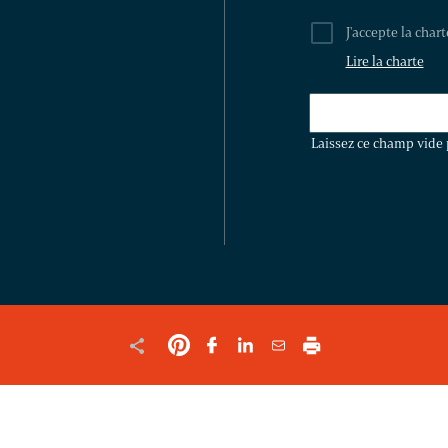
J'accepte la char
Lire la charte
LAISSEZ
CE
Laissez ce champ vide 
CHAMP
VIDE
POUR
VALIDER
LE
FORMULAIRE