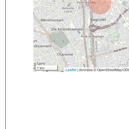
1 km
Leaflet
|
données © OpenStreetMap/ODb