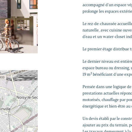
accompagné d’un espace végét
prolonge les espaces extérie
Le rez-de-chaussée accueill
naturelle, avec cuisine ouver
d’eau et un water-closet i
Le premier étage distribue t
Le dernier niveau est entièr
espace bureau ou dressing, u
19 m² bénéficiant d’une exp
Pensée dans une logique de c
prestations actuelles répon
motorisés, chauffage par po
énergétique et bien-être au 
Un devis établi par le const
ajouter au prix du terrain, p
Les travaux demeurent à la 