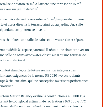
alisé d’environ 20 m². À l’arrière, une terrasse de 15 m²
urs vers un jardin de 52 m².
e une pièce de vie traversante de 45 m², baignée de lumière
te et accès direct à la terrasse ainsi qu’au jardin. Une salle
ndépendant complètent ce niveau.
rois chambres, une salle de bains et un water-closet séparé.
ement dédié à l’espace parental. Il réunit une chambre avec un
ne salle de bains avec water-closet, ainsi qu’une terrasse de
osition Sud-Ouest.
onfort durable, cette future réalisation intégrera des
dant aux exigences de la norme RE 2020 : volets roulants
mpe à chaleur, ainsi qu’une conception favorisant performance
quotidien.
ructeur Maison Balency évalue la construction à 410 000 €, à
ortant le coût global estimatif de l’opération à 879 000 € TTC.
charge de l’acquéreur, ce budget pouvant évoluer selon les