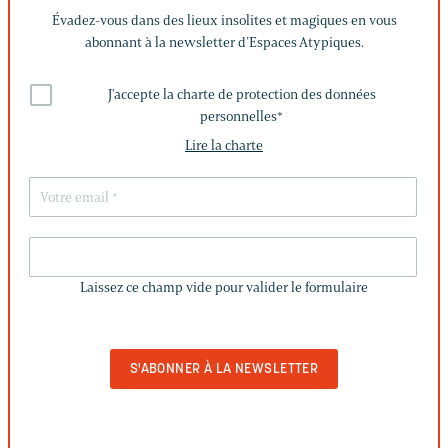
Évadez-vous dans des lieux insolites et magiques en vous
abonnant à la newsletter d’Espaces Atypiques.
J'accepte la charte de protection des données
personnelles
*
Lire la charte
LAISSEZ
CE
Laissez ce champ vide pour valider le formulaire
CHAMP
VIDE
POUR
VALIDER
LE
FORMULAIRE