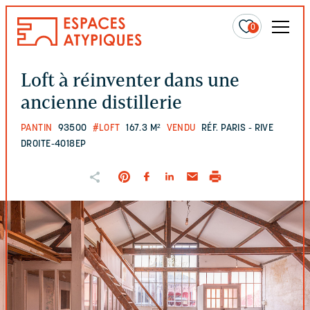
0
Loft à réinventer dans une
ancienne distillerie
PANTIN
93500
#LOFT
167.3 M²
VENDU
RÉF. PARIS - RIVE
DROITE-4018EP